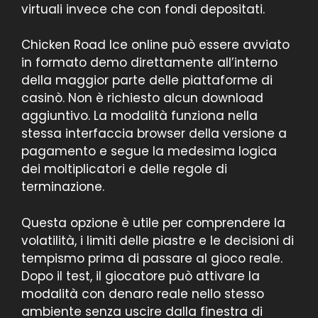
virtuali invece che con fondi depositati.
Chicken Road Ice online può essere avviato
in formato demo direttamente all’interno
della maggior parte delle piattaforme di
casinò. Non è richiesto alcun download
aggiuntivo. La modalità funziona nella
stessa interfaccia browser della versione a
pagamento e segue la medesima logica
dei moltiplicatori e delle regole di
terminazione.
Questa opzione è utile per comprendere la
volatilità, i limiti delle piastre e le decisioni di
tempismo prima di passare al gioco reale.
Dopo il test, il giocatore può attivare la
modalità con denaro reale nello stesso
ambiente senza uscire dalla finestra di