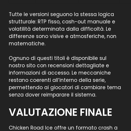
Tutte le versioni seguono la stessa logica
strutturale: RTP fisso, cash-out manuale e
volatilità determinata dalla difficoltà. Le
differenze sono visive e atmosferiche, non
matematiche.
Ognuno di questi titoli è disponibile sul
nostro sito con recensioni dettagliate e
informazioni di accesso. Le meccaniche
restano coerenti all’interno della serie,
permettendo ai giocatori di cambiare tema
senza dover reimparare il sistema.
VALUTAZIONE FINALE
Chicken Road Ice offre un formato crash a