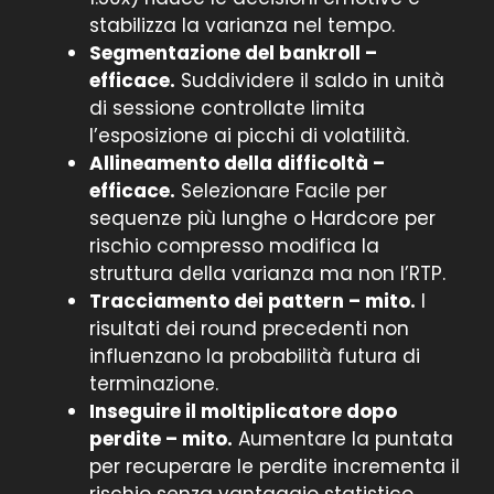
stabilizza la varianza nel tempo.
Segmentazione del bankroll –
efficace.
Suddividere il saldo in unità
di sessione controllate limita
l’esposizione ai picchi di volatilità.
Allineamento della difficoltà –
efficace.
Selezionare Facile per
sequenze più lunghe o Hardcore per
rischio compresso modifica la
struttura della varianza ma non l’RTP.
Tracciamento dei pattern – mito.
I
risultati dei round precedenti non
influenzano la probabilità futura di
terminazione.
Inseguire il moltiplicatore dopo
perdite – mito.
Aumentare la puntata
per recuperare le perdite incrementa il
rischio senza vantaggio statistico.