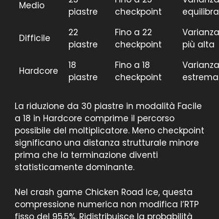
Medio
piastre
checkpoint
equilibr
22
Fino a 22
Varianz
Difficile
piastre
checkpoint
più alta
18
Fino a 18
Varianz
Hardcore
piastre
checkpoint
estrema
La riduzione da 30 piastre in modalità Facile
a 18 in Hardcore comprime il percorso
possibile del moltiplicatore. Meno checkpoint
significano una distanza strutturale minore
prima che la terminazione diventi
statisticamente dominante.
Nel crash game Chicken Road Ice, questa
compressione numerica non modifica l’RTP
fisso del 95,5%. Ridistribuisce la probabilità