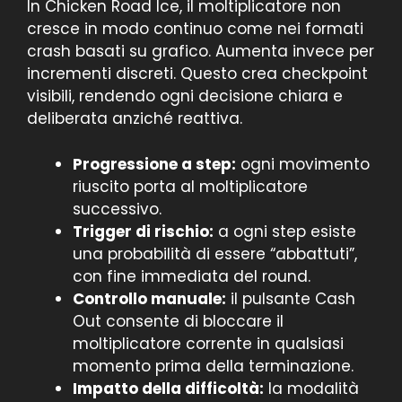
In Chicken Road Ice, il moltiplicatore non
cresce in modo continuo come nei formati
crash basati su grafico. Aumenta invece per
incrementi discreti. Questo crea checkpoint
visibili, rendendo ogni decisione chiara e
deliberata anziché reattiva.
Progressione a step:
ogni movimento
riuscito porta al moltiplicatore
successivo.
Trigger di rischio:
a ogni step esiste
una probabilità di essere “abbattuti”,
con fine immediata del round.
Controllo manuale:
il pulsante Cash
Out consente di bloccare il
moltiplicatore corrente in qualsiasi
momento prima della terminazione.
Impatto della difficoltà:
la modalità