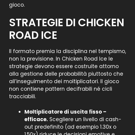
gioco.
STRATEGIE DI CHICKEN
ROAD ICE
Il formato premia la disciplina nel tempismo,
non la previsione. In Chicken Road Ice le
strategie devono essere costruite attorno
alla gestione delle probabilità piuttosto che
all’inseguimento dei moltiplicatori. Il gioco
non contiene pattern decifrabili né cicli
tracciabili.
Moltiplicatore di uscita fisso –
efficace.
Scegliere un livello di cash-
out predefinito (ad esempio 1.30x o
1.50x) riduce le decisioni emotive e