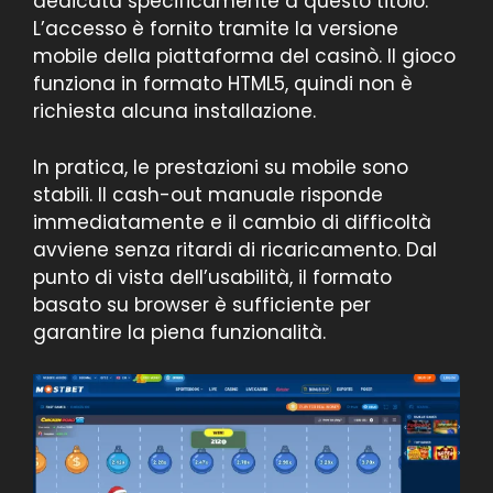
dedicata specificamente a questo titolo.
L’accesso è fornito tramite la versione
mobile della piattaforma del casinò. Il gioco
funziona in formato HTML5, quindi non è
richiesta alcuna installazione.
In pratica, le prestazioni su mobile sono
stabili. Il cash-out manuale risponde
immediatamente e il cambio di difficoltà
avviene senza ritardi di ricaricamento. Dal
punto di vista dell’usabilità, il formato
basato su browser è sufficiente per
garantire la piena funzionalità.