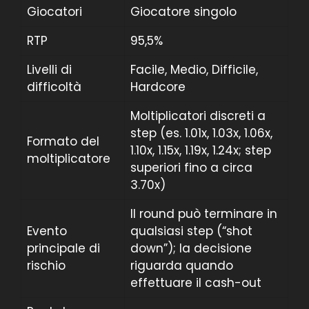
Giocatori
Giocatore singolo
RTP
95,5%
Livelli di
Facile, Medio, Difficile,
difficoltà
Hardcore
Moltiplicatori discreti a
step (es. 1.01x, 1.03x, 1.06x,
Formato del
1.10x, 1.15x, 1.19x, 1.24x; step
moltiplicatore
superiori fino a circa
3.70x)
Il round può terminare in
Evento
qualsiasi step (“shot
principale di
down”); la decisione
rischio
riguarda quando
effettuare il cash-out