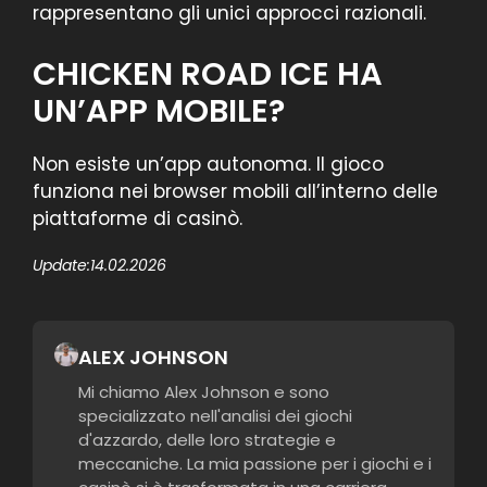
rappresentano gli unici approcci razionali.
CHICKEN ROAD ICE HA
UN’APP MOBILE?
Non esiste un’app autonoma. Il gioco
funziona nei browser mobili all’interno delle
piattaforme di casinò.
Update:
14.02.2026
ALEX JOHNSON
Mi chiamo Alex Johnson e sono
specializzato nell'analisi dei giochi
d'azzardo, delle loro strategie e
meccaniche. La mia passione per i giochi e i