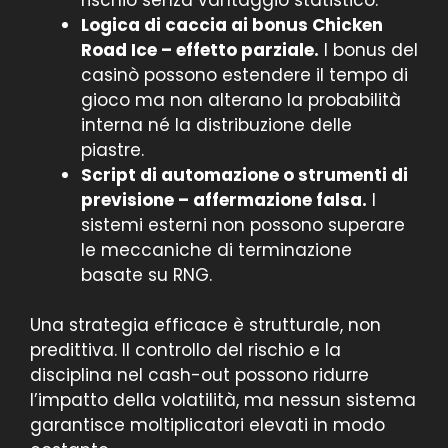
Logica di caccia ai bonus Chicken
Road Ice – effetto parziale.
I bonus del
casinò possono estendere il tempo di
gioco ma non alterano la probabilità
interna né la distribuzione delle
piastre.
Script di automazione o strumenti di
previsione – affermazione falsa.
I
sistemi esterni non possono superare
le meccaniche di terminazione
basate su RNG.
Una strategia efficace è strutturale, non
predittiva. Il controllo del rischio e la
disciplina nel cash-out possono ridurre
l’impatto della volatilità, ma nessun sistema
garantisce moltiplicatori elevati in modo