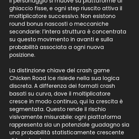
Il personaggio si muove su piattaforme di
ghiaccio fisse, e ogni step riuscito attiva il
moltiplicatore successivo. Non esistono
round bonus nascosti o meccaniche
secondarie: l’intera struttura è concentrata
su questo movimento in avanti e sulla
probabilità associata a ogni nuova
posizione.
La distinzione chiave del crash game
Chicken Road Ice risiede nella sua logica
discreta. A differenza dei formati crash
basati su curva, dove il moltiplicatore
cresce in modo continuo, qui la crescita è
segmentata. Questo rende il rischio
visivamente misurabile: ogni piattaforma
rappresenta sia un potenziale guadagno sia
una probabilità statisticamente crescente