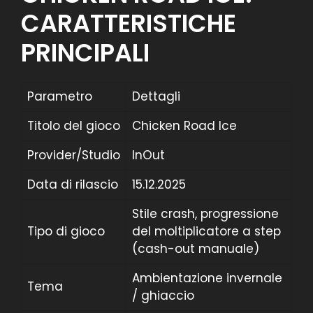
CARATTERISTICHE
PRINCIPALI
Parametro
Dettagli
Titolo del gioco
Chicken Road Ice
Provider/Studio
InOut
Data di rilascio
15.12.2025
Stile crash, progressione
Tipo di gioco
del moltiplicatore a step
(cash-out manuale)
Ambientazione invernale
Tema
/ ghiaccio