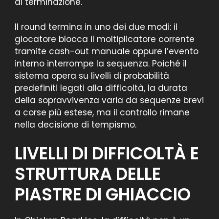
di terminazione.
Il round termina in uno dei due modi: il
giocatore blocca il moltiplicatore corrente
tramite cash-out manuale oppure l’evento
interno interrompe la sequenza. Poiché il
sistema opera su livelli di probabilità
predefiniti legati alla difficoltà, la durata
della sopravvivenza varia da sequenze brevi
a corse più estese, ma il controllo rimane
nella decisione di tempismo.
LIVELLI DI DIFFICOLTÀ E
STRUTTURA DELLE
PIASTRE DI GHIACCIO