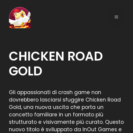
Vai
al
MENU
contenuto
CHICKEN ROAD
GOLD
Gli appassionati di crash game non
dovrebbero lasciarsi sfuggire Chicken Road
Gold, una nuova uscita che porta un
concetto familiare in un formato più
strutturato e visivamente più curato. Questo
nuovo titolo è sviluppato da InOut Games e