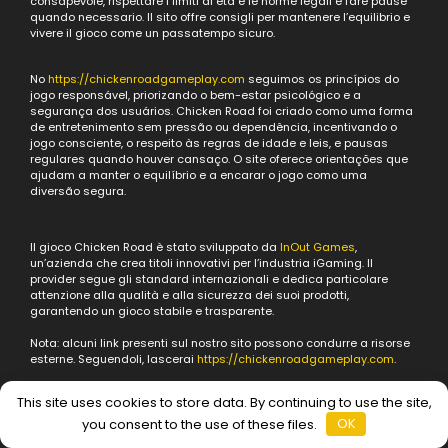
consapevole, rispettare i limiti di età e le norme legali e fare pause
quando necessario. Il sito offre consigli per mantenere l’equilibrio e
vivere il gioco come un passatempo sicuro.
No
https://chickenroadgameplay.com
seguimos os princípios do
jogo responsável, priorizando o bem-estar psicológico e a
segurança dos usuários. Chicken Road foi criado como uma forma
de entretenimento sem pressão ou dependência, incentivando o
jogo consciente, o respeito às regras de idade e leis, e pausas
regulares quando houver cansaço. O site oferece orientações que
ajudam a manter o equilíbrio e a encarar o jogo como uma
diversão segura.
Il gioco Chicken Road è stato sviluppato da
InOut Games
,
un’azienda che crea titoli innovativi per l’industria iGaming. Il
provider segue gli standard internazionali e dedica particolare
attenzione alla qualità e alla sicurezza dei suoi prodotti,
garantendo un gioco stabile e trasparente.
Nota: alcuni link presenti sul nostro sito possono condurre a risorse
esterne. Seguendoli, lascerai
https://chickenroadgameplay.com
.
This site uses cookies to store data. By continuing to use the site,
O jogo Chicken Road foi desenvolvido pela
InOut Games
, uma
empresa que cria soluções inovadoras para a indústria de
you consent to the use of these files.
OK
iGaming. O provedor segue padrões internacionais e dá atenção