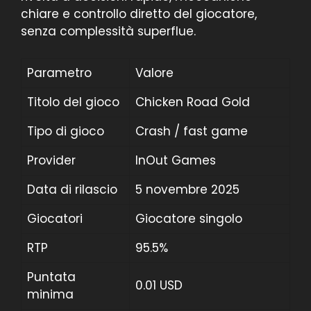
chiare e controllo diretto del giocatore,
senza complessità superflue.
Parametro
Valore
Titolo del gioco
Chicken Road Gold
Tipo di gioco
Crash / fast game
Provider
InOut Games
Data di rilascio
5 novembre 2025
Giocatori
Giocatore singolo
RTP
95.5%
Puntata
0.01 USD
minima