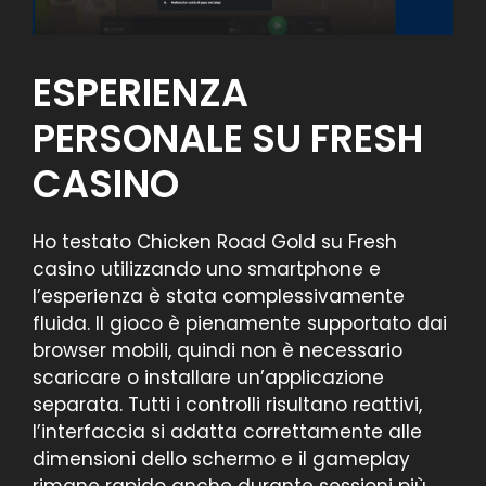
ESPERIENZA
PERSONALE SU FRESH
CASINO
Ho testato Chicken Road Gold su Fresh
casino utilizzando uno smartphone e
l’esperienza è stata complessivamente
fluida. Il gioco è pienamente supportato dai
browser mobili, quindi non è necessario
scaricare o installare un’applicazione
separata. Tutti i controlli risultano reattivi,
l’interfaccia si adatta correttamente alle
dimensioni dello schermo e il gameplay
rimane rapido anche durante sessioni più