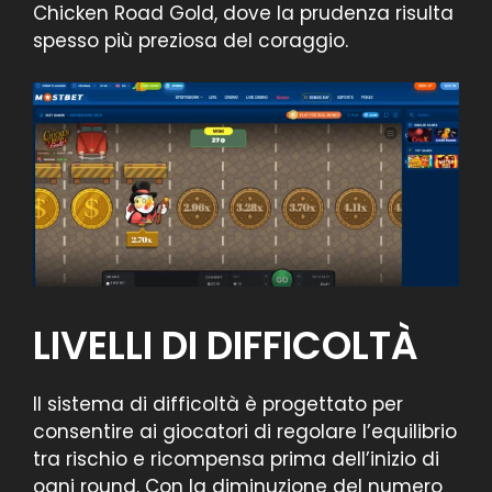
Chicken Road Gold, dove la prudenza risulta
spesso più preziosa del coraggio.
LIVELLI DI DIFFICOLTÀ
Il sistema di difficoltà è progettato per
consentire ai giocatori di regolare l’equilibrio
tra rischio e ricompensa prima dell’inizio di
ogni round. Con la diminuzione del numero