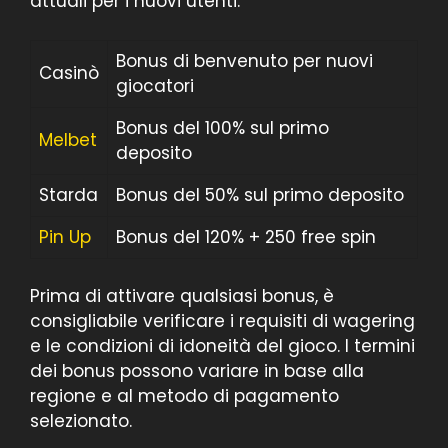
attuali per i nuovi utenti.
Bonus di benvenuto per nuovi
Casinò
giocatori
Bonus del 100% sul primo
Melbet
deposito
Starda
Bonus del 50% sul primo deposito
Pin Up
Bonus del 120% + 250 free spin
Prima di attivare qualsiasi bonus, è
consigliabile verificare i requisiti di wagering
e le condizioni di idoneità del gioco. I termini
dei bonus possono variare in base alla
regione e al metodo di pagamento
selezionato.