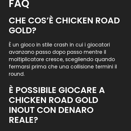
FAQ
CHE COS’È CHICKEN ROAD
GOLD?
È un gioco in stile crash in cui i giocatori
avanzano passo dopo passo mentre il
moltiplicatore cresce, scegliendo quando
fermarsi prima che una collisione termini il
round.
È POSSIBILE GIOCARE A
CHICKEN ROAD GOLD
INOUT CON DENARO
REALE?