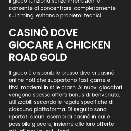
il gioco funziona senza interruzioni e
consente di concentrarsi completamente
sul timing, evitando problemi tecnici.
CASINÒ DOVE
GIOCARE A CHICKEN
ROAD GOLD
Il gioco è disponibile presso diversi casinò
online noti che supportano fast game e
titoli moderni in stile crash. Ai nuovi giocatori
vengono spesso offerti bonus di benvenuto,
utilizzabili secondo le regole specifiche di
ciascuna piattaforma. Di seguito sono
riportati alcuni esempi di casinò in cui è
possibile giocare, insieme alle loro offerte