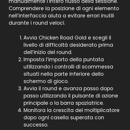
manualmente l’intero flusso della sessione.
Comprendere la posizione di ogni elemento
nell’interfaccia aiuta a evitare errori inutili
durante i round veloci.
Avvia Chicken Road Gold e scegli il
livello di difficoltà desiderato prima
dell’inizio del round.
Imposta l’importo della puntata
utilizzando i controlli di scommessa
situati nella parte inferiore dello
schermo di gioco.
Avvia il round e avanza passo dopo
passo utilizzando il pulsante di azione
principale o la barra spaziatrice.
Monitora la crescita del moltiplicatore
dopo ogni casella superata con
successo.