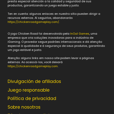
presta especial atención a la calidad y seguridad de sus
productos, garantizando un juego estable y justo.
Ten en cuenta: algunos enlaces en nuestro sitio pueden dirigir a
recursos externos. Al seguirlos, abandonarás
https://chickenroadgameplay.com/
.
O jogo Chicken Road foi desenvolvido pela
InOut Games
, uma
empresa que cria soluções inovadoras para a indústria de
iGaming. O provedor segue padrões internacionais e dá atenção
especial à qualidade e à segurança de seus produtos, garantindo
um jogo estável e justo.
Atenção: alguns links em nosso site podem levar a páginas
externas. Ao acessá-los, você deixará
https://chickenroadgameplay.com
.
Divulgación de afiliados
Juego responsable
Política de privacidad
Sobre nosotros