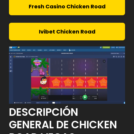
Fresh Casino Chicken Road
Ivibet Chicken Road
DESCRIPCIÓN
GENERAL DE CHICKEN