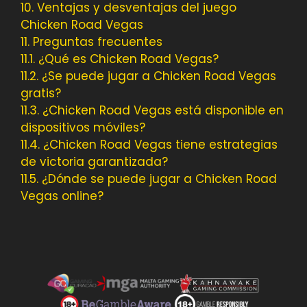
10.
Ventajas y desventajas del juego
Chicken Road Vegas
11.
Preguntas frecuentes
11.1.
¿Qué es Chicken Road Vegas?
11.2.
¿Se puede jugar a Chicken Road Vegas
gratis?
11.3.
¿Chicken Road Vegas está disponible en
dispositivos móviles?
11.4.
¿Chicken Road Vegas tiene estrategias
de victoria garantizada?
11.5.
¿Dónde se puede jugar a Chicken Road
Vegas online?