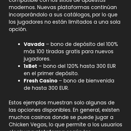
compatible con los sitios de apuestas
modernos. Nuevas plataformas continúan
incorporándolo a sus catálogos, por lo que
los jugadores no están limitados a una sola
opción.
Vavada
– bono de depósito del 100%
más 100 tiradas gratis para nuevos
jugadores.
1xBet
– bono del 120% hasta 300 EUR
en el primer depósito.
Fresh Casino
– bono de bienvenida
de hasta 300 EUR.
Estos ejemplos muestran solo algunas de
las opciones disponibles. En general, existen
muchos casinos donde se puede jugar a
Chicken Vegas, lo que permite a los usuarios