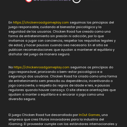
En
https://chickenroadgameplay.com
seguimos los principios del
juego responsable, cuidando el bienestar psicológico y la
seguridad de los usuarios. Chicken Road fue creado como una
forma de entretenimiento sin presión ni adicción, por lo que
invitamos a jugar con conciencia, respetar los requisitos legales y
de edad, y hacer pausas cuando sea necesario. En el sitio se
publican recomendaciones que ayudan a mantener el equilibrio y
disfrutar del juego de manera segura.
No
https://chickenroadgameplay.com
seguimos os princípios do
jogo responsável, priorizando o bem-estar psicológico e a
segurança dos usuários. Chicken Road foi criado como uma forma
de entretenimento sem pressão ou dependência, incentivando o
jogo consciente, o respeito às regras de idade e leis, e pausas
regulares quando houver cansaço. O site oferece orientações que
ajudam a manter o equilíbrio e a encarar o jogo como uma
diversão segura.
El juego Chicken Road fue desarrollado por
InOut Games
, una
empresa que crea títulos innovadores para la industria del
iGaming. El proveedor cumple con los estándares internacionales y