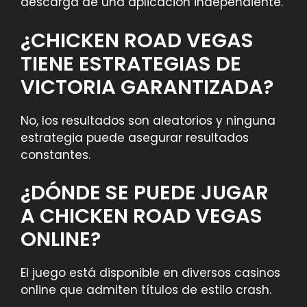
descarga de una aplicación independiente.
¿CHICKEN ROAD VEGAS
TIENE ESTRATEGIAS DE
VICTORIA GARANTIZADA?
No, los resultados son aleatorios y ninguna
estrategia puede asegurar resultados
constantes.
¿DÓNDE SE PUEDE JUGAR
A CHICKEN ROAD VEGAS
ONLINE?
El juego está disponible en diversos casinos
online que admiten títulos de estilo crash.