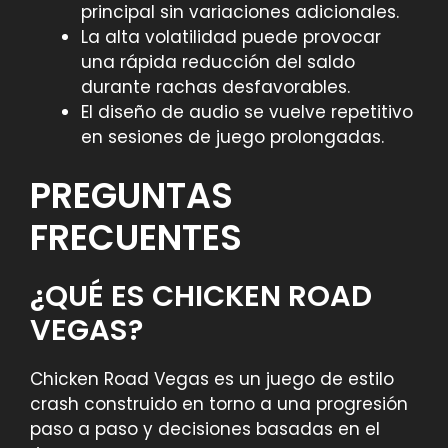
principal sin variaciones adicionales.
La alta volatilidad puede provocar
una rápida reducción del saldo
durante rachas desfavorables.
El diseño de audio se vuelve repetitivo
en sesiones de juego prolongadas.
PREGUNTAS
FRECUENTES
¿QUÉ ES CHICKEN ROAD
VEGAS?
Chicken Road Vegas es un juego de estilo
crash construido en torno a una progresión
paso a paso y decisiones basadas en el