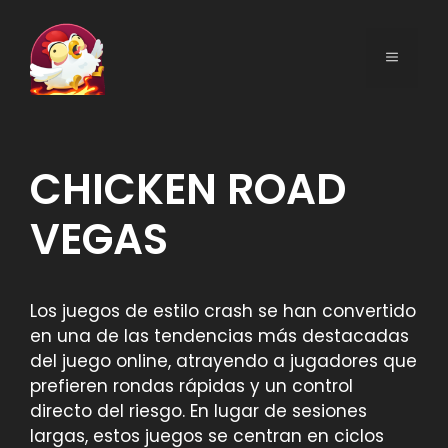
Saltar
al
MENÚ
contenido
CHICKEN ROAD
VEGAS
Los juegos de estilo crash se han convertido
en una de las tendencias más destacadas
del juego online, atrayendo a jugadores que
prefieren rondas rápidas y un control
directo del riesgo. En lugar de sesiones
largas, estos juegos se centran en ciclos