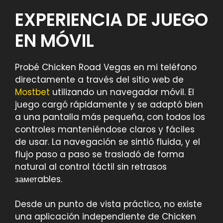
EXPERIENCIA DE JUEGO
EN MÓVIL
Probé Chicken Road Vegas en mi teléfono
directamente a través del sitio web de
Mostbet
utilizando un navegador móvil. El
juego cargó rápidamente y se adaptó bien
a una pantalla más pequeña, con todos los
controles manteniéndose claros y fáciles
de usar. La navegación se sintió fluida, y el
flujo paso a paso se trasladó de forma
natural al control táctil sin retrasos
заметables.
Desde un punto de vista práctico, no existe
una aplicación independiente de Chicken