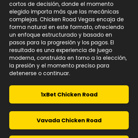
cortos de decisión, donde el momento
elegido importa más que las mecánicas
complejas. Chicken Road Vegas encaja de
forma natural en este formato, ofreciendo
un enfoque estructurado y basado en
pasos para la progresión y los pagos. El
resultado es una experiencia de juego
moderna, construida en torno a la elección,
la presión y el momento preciso para
detenerse o continuar.
1xBet Chicken Road
Vavada Chicken Road