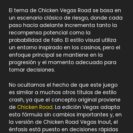
El tema de Chicken Vegas Road se basa en
un escenario clásico de riesgo, donde cada
paso hacia adelante incrementa tanto la
recompensa potencial como la
probabilidad de fallo. El estilo visual utiliza
un entorno inspirado en los casinos, pero el
enfoque principal se mantiene en la
progresión y el momento adecuado para
tomar decisiones.
No ocultamos el hecho de que este juego
es similar a muchos otros títulos de estilo
crash, ya que el concepto original proviene
de
Chicken Road
. La edición Vegas adapta
esta fórmula sin cambios importantes y, en
la versión de Chicken Road Vegas Inout, el
énfasis está puesto en decisiones rápidas