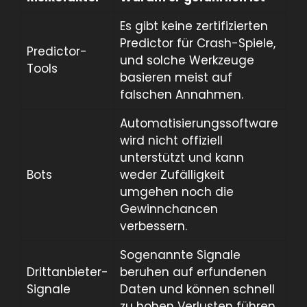
Es gibt keine zertifizierten
Predictor für Crash-Spiele,
Predictor-
und solche Werkzeuge
Tools
basieren meist auf
falschen Annahmen.
Automatisierungssoftware
wird nicht offiziell
unterstützt und kann
Bots
weder Zufälligkeit
umgehen noch die
Gewinnchancen
verbessern.
Sogenannte Signale
Drittanbieter-
beruhen auf erfundenen
Signale
Daten und können schnell
zu hohen Verlusten führen.