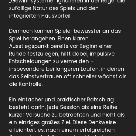
„Gewinnsysteme“ ignorieren in der Regel die
zufällige Natur des Spiels und den
integrierten Hausvorteil.
Dennoch können Spieler bewusster an das
Spiel herangehen. Einen klaren
Ausstiegspunkt bereits vor Beginn einer
Runde festzulegen, hilft dabei, impulsive
Entscheidungen zu vermeiden –
insbesondere bei längeren Läufen, in denen
das Selbstvertrauen oft schneller wächst als
die Kontrolle.
Ein einfacher und praktischer Ratschlag
besteht darin, jede Session als eine Reihe
kurzer Versuche zu betrachten und nicht als
ein einziges großes Ziel. Diese Denkweise
erleichtert es, nach einem erfolgreichen