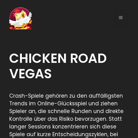
Zum
Inhalt
MENÜ
springen
CHICKEN ROAD
VEGAS
Crash-Spiele gehören zu den auffälligsten
Trends im Online-Glücksspiel und ziehen
Spieler an, die schnelle Runden und direkte
Kontrolle über das Risiko bevorzugen. Statt
langer Sessions konzentrieren sich diese
Spiele auf kurze Entscheidungszyklen, bei