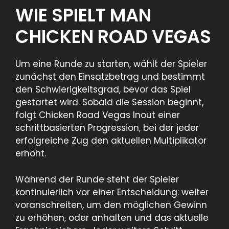
WIE SPIELT MAN
CHICKEN ROAD VEGAS
Um eine Runde zu starten, wählt der Spieler
zunächst den Einsatzbetrag und bestimmt
den Schwierigkeitsgrad, bevor das Spiel
gestartet wird. Sobald die Session beginnt,
folgt Chicken Road Vegas Inout einer
schrittbasierten Progression, bei der jeder
erfolgreiche Zug den aktuellen Multiplikator
erhöht.
Während der Runde steht der Spieler
kontinuierlich vor einer Entscheidung: weiter
voranschreiten, um den möglichen Gewinn
zu erhöhen, oder anhalten und das aktuelle