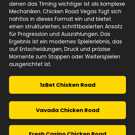
denen das Timing wichtiger ist als komplexe
Mechaniken. Chicken Road Vegas fügt sich
nahtlos in dieses Format ein und bietet
einen strukturierten, schrittbasierten Ansatz
für Progression und Auszahlungen. Das
Ergebnis ist ein modernes Spielerlebnis, das
auf Entscheidungen, Druck und präzise
Momente zum Stoppen oder Weiterspielen
ausgerichtet ist.
1xBet Chicken Road
Vavada Chicken Road
Fresh Casino Chicken Road