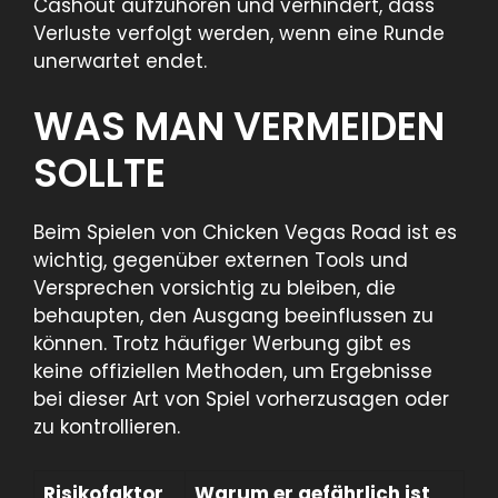
Cashout aufzuhören und verhindert, dass
Verluste verfolgt werden, wenn eine Runde
unerwartet endet.
WAS MAN VERMEIDEN
SOLLTE
Beim Spielen von Chicken Vegas Road ist es
wichtig, gegenüber externen Tools und
Versprechen vorsichtig zu bleiben, die
behaupten, den Ausgang beeinflussen zu
können. Trotz häufiger Werbung gibt es
keine offiziellen Methoden, um Ergebnisse
bei dieser Art von Spiel vorherzusagen oder
zu kontrollieren.
Risikofaktor
Warum er gefährlich ist