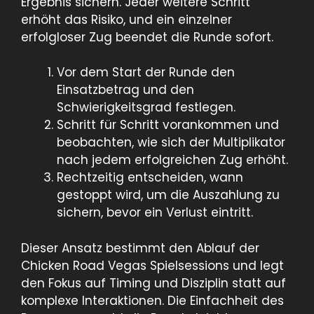
Ergebnis sichern. Jeder weitere Schritt
erhöht das Risiko, und ein einzelner
erfolgloser Zug beendet die Runde sofort.
Vor dem Start der Runde den
Einsatzbetrag und den
Schwierigkeitsgrad festlegen.
Schritt für Schritt vorankommen und
beobachten, wie sich der Multiplikator
nach jedem erfolgreichen Zug erhöht.
Rechtzeitig entscheiden, wann
gestoppt wird, um die Auszahlung zu
sichern, bevor ein Verlust eintritt.
Dieser Ansatz bestimmt den Ablauf der
Chicken Road Vegas Spielsessions und legt
den Fokus auf Timing und Disziplin statt auf
komplexe Interaktionen. Die Einfachheit des