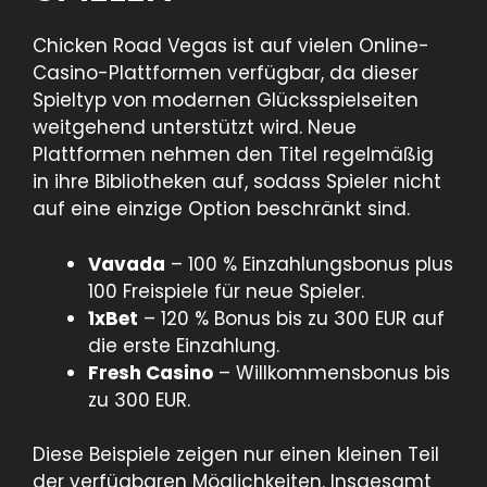
Chicken Road Vegas ist auf vielen Online-
Casino-Plattformen verfügbar, da dieser
Spieltyp von modernen Glücksspielseiten
weitgehend unterstützt wird. Neue
Plattformen nehmen den Titel regelmäßig
in ihre Bibliotheken auf, sodass Spieler nicht
auf eine einzige Option beschränkt sind.
Vavada
– 100 % Einzahlungsbonus plus
100 Freispiele für neue Spieler.
1xBet
– 120 % Bonus bis zu 300 EUR auf
die erste Einzahlung.
Fresh Casino
– Willkommensbonus bis
zu 300 EUR.
Diese Beispiele zeigen nur einen kleinen Teil
der verfügbaren Möglichkeiten. Insgesamt