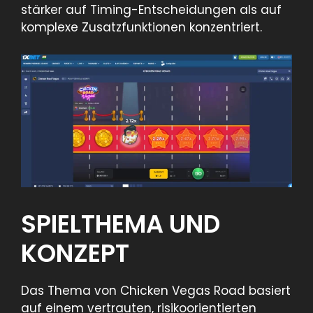
stärker auf Timing-Entscheidungen als auf
komplexe Zusatzfunktionen konzentriert.
SPIELTHEMA UND
KONZEPT
Das Thema von Chicken Vegas Road basiert
auf einem vertrauten, risikoorientierten