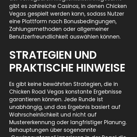
gibt es zahlreiche Casinos, in denen Chicken
Vegas gespielt werden kann, sodass Nutzer
eine Plattform nach Bonusbedingungen,
Zahlungsmethoden oder allgemeiner
Benutzerfreundlichkeit auswählen können.
STRATEGIEN UND
PRAKTISCHE HINWEISE
Es gibt keine bewährten Strategien, die in
Chicken Road Vegas konstante Ergebnisse
garantieren können. Jede Runde ist
unabhängig, und das Ergebnis basiert auf
Wahrscheinlichkeit und nicht auf
Mustererkennung oder langfristiger Planung.
Behauptungen über sogenannte