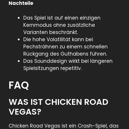
Nachteile
Das Spiel ist auf einen einzigen
Kernmodus ohne zusätzliche
Varianten beschränkt.
Die hohe Volatilität kann bei
Pechsträhnen zu einem schnellen
Rückgang des Guthabens führen.
Das Sounddesign wirkt bei längeren
Spielsitzungen repetitiv.
FAQ
WAS IST CHICKEN ROAD
VEGAS?
Chicken Road Vegas ist ein Crash-Spiel, das