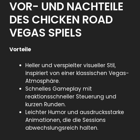
VOR- UND NACHTEILE
DES CHICKEN ROAD
VEGAS SPIELS
Vorteile
Heller und verspielter visueller Stil,
inspiriert von einer klassischen Vegas-
Atmosphäre.
Schnelles Gameplay mit
reaktionsschneller Steuerung und
kurzen Runden.
Leichter Humor und ausdrucksstarke
Animationen, die die Sessions
abwechslungsreich halten.