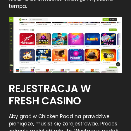
tempa.
REJESTRACJA W
FRESH CASINO
Aby grać w Chicken Road na prawdziwe
pieniądze, musisz się zarejestrować. Proces
zajmuje mniej niż minutę. Wystarczy podać