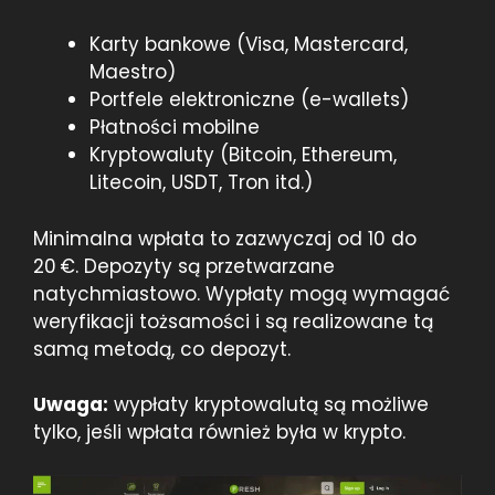
Karty bankowe (Visa, Mastercard,
Maestro)
Portfele elektroniczne (e-wallets)
Płatności mobilne
Kryptowaluty (Bitcoin, Ethereum,
Litecoin, USDT, Tron itd.)
Minimalna wpłata to zazwyczaj od 10 do
20 €. Depozyty są przetwarzane
natychmiastowo. Wypłaty mogą wymagać
weryfikacji tożsamości i są realizowane tą
samą metodą, co depozyt.
Uwaga:
wypłaty kryptowalutą są możliwe
tylko, jeśli wpłata również była w krypto.