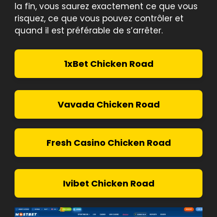
la fin, vous saurez exactement ce que vous
risquez, ce que vous pouvez contrôler et
quand il est préférable de s’arrêter.
1xBet Chicken Road
Vavada Chicken Road
Fresh Casino Chicken Road
Ivibet Chicken Road