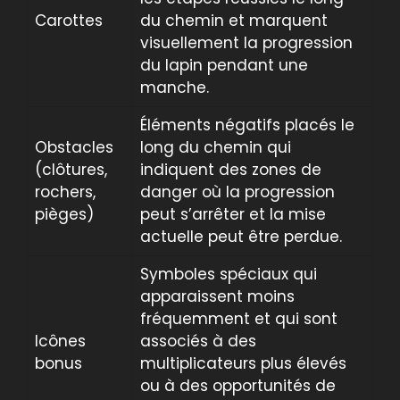
Carottes
du chemin et marquent
visuellement la progression
du lapin pendant une
manche.
Éléments négatifs placés le
Obstacles
long du chemin qui
(clôtures,
indiquent des zones de
rochers,
danger où la progression
pièges)
peut s’arrêter et la mise
actuelle peut être perdue.
Symboles spéciaux qui
apparaissent moins
fréquemment et qui sont
Icônes
associés à des
bonus
multiplicateurs plus élevés
ou à des opportunités de