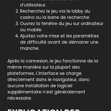
d’utilisateur.
Recherchez le jeu via le lobby du
casino ou la barre de recherche.
Ouvrez la fenêtre du jeu sur ordinateur
ou mobile.
Ajustez votre mise et les paramètres
de difficulté avant de démarrer une
manche.
Après la connexion, le jeu fonctionne de la
même manière sur la plupart des
plateformes. L’interface se charge
directement dans le navigateur, donc
aucune installation de logiciel
supplémentaire n’est généralement
nécessaire.