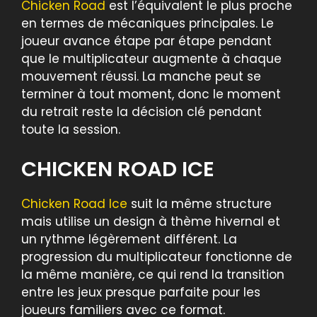
Chicken Road
est l’équivalent le plus proche
en termes de mécaniques principales. Le
joueur avance étape par étape pendant
que le multiplicateur augmente à chaque
mouvement réussi. La manche peut se
terminer à tout moment, donc le moment
du retrait reste la décision clé pendant
toute la session.
CHICKEN ROAD ICE
Chicken Road Ice
suit la même structure
mais utilise un design à thème hivernal et
un rythme légèrement différent. La
progression du multiplicateur fonctionne de
la même manière, ce qui rend la transition
entre les jeux presque parfaite pour les
joueurs familiers avec ce format.