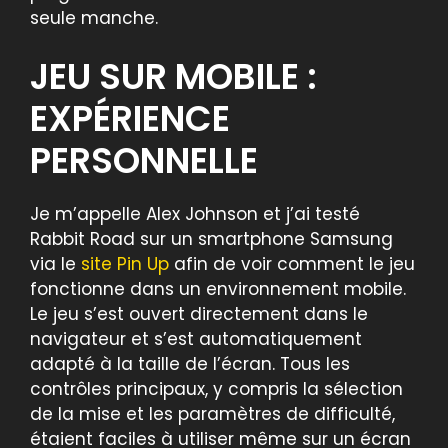
seule manche.
JEU SUR MOBILE :
EXPÉRIENCE
PERSONNELLE
Je m’appelle Alex Johnson et j’ai testé
Rabbit Road sur un smartphone Samsung
via le
site Pin Up
afin de voir comment le jeu
fonctionne dans un environnement mobile.
Le jeu s’est ouvert directement dans le
navigateur et s’est automatiquement
adapté à la taille de l’écran. Tous les
contrôles principaux, y compris la sélection
de la mise et les paramètres de difficulté,
étaient faciles à utiliser même sur un écran