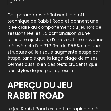
gratuit
Ces paramètres définissent le profil
technique de Rabbit Road et donnent une
idée claire du comportement du jeu lors de
sessions réelles. La combinaison d’une
difficulté ajustable, d’une volatilité moyenne
à élevée et d’un RTP fixe de 95.5% crée une
structure où le risque augmente étape par
étape, tandis que la large plage de mises
permet aussi bien des tests prudents que
des styles de jeu plus agressifs.
APERÇU DU JEU
RABBIT ROAD
Le jeu Rabbit Road est un titre rapide basé