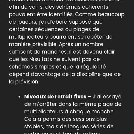
afin de voir si des schémas cohérents
pouvaient être identifiés. Comme beaucoup
de joueurs, j’ai d’abord supposé que
certaines séquences ou plages de
multiplicateurs pourraient se répéter de
manière prévisible. Après un nombre
suffisant de manches, il est devenu clair
que les résultats ne suivent pas de
schémas simples et que la régularité
dépend davantage de la discipline que de
la prévision.
Niveaux de retrait fixes
– J’ai essayé
de m’arrêter dans la même plage de
multiplicateurs à chaque manche.
Cela a permis des sessions plus
stables, mais de longues séries de