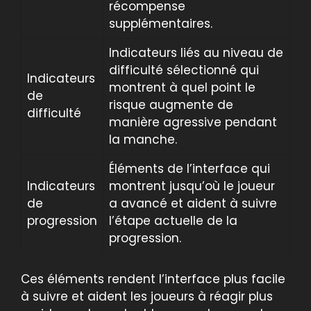
récompense
supplémentaires.
Indicateurs liés au niveau de
difficulté sélectionné qui
Indicateurs
montrent à quel point le
de
risque augmente de
difficulté
manière agressive pendant
la manche.
Éléments de l’interface qui
Indicateurs
montrent jusqu’où le joueur
de
a avancé et aident à suivre
progression
l’étape actuelle de la
progression.
Ces éléments rendent l’interface plus facile
à suivre et aident les joueurs à réagir plus