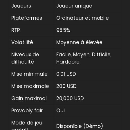
Joueurs
Joueur unique
Plateformes
Ordinateur et mobile
RTP
95.5%
Volatilité
Moyenne à élevée
Niveaux de
Facile, Moyen, Difficile,
difficulté
Hardcore
Mise minimale
0.01 USD
Mise maximale
200 USD
Gain maximal
20,000 USD
Provably fair
Oui
Mode de jeu
Disponible (Démo)